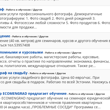
аф
- Работа и обучение / Другое
аем услуги профессионального фотографа. Демократичные
отографируем: 1. Фото свадеб 2. Фото дней рождений 3.
тивы 4. Фотосессии любой сложности 5. Фото продуктов 6. Фот
мости для продажи...
щение
- Работа и обучение / Другое
ние (40 кв. метров) для семинаров, курсов и другого обучения 
ься тел.53957408
пломными и курсовыми
- Работа и обучение / Другое
, бакалаврские работы, магистерские работы, курсовые,
эссе, отчеты о практике по направлениям: экономика, финансы,
м, политология, международные отношения. Также ре...
раф на свадьбу
- Работа и обучение / Другое
агаю услуги свадебного фотографа. Цена 60 евро/час. При
 со дня свадьбы в подарок. Работаю по всей Эстонии. Нахожусь 
р ECOMENGRAD предлагает обучение
- Работа и обучение / Другое
 ECOMENGRAD предлагает обучение на семинаре юридическо
ля квартирособственников и членов правления квартирных
.00 (4 академ.часа) „ПРОБЛЕМНЫЕ СОСЕДИ“ Программа се...