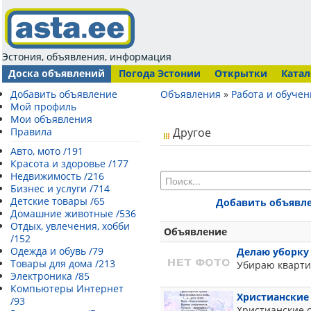
Эстония, объявления, информация
Доска объявлений
Погода Эстонии
Открытки
Катал
Добавить объявление
Объявления
»
Работа и обучен
Мой профиль
Мои объявления
Правила
Другое
Авто, мото /191
Красота и здоровье /177
Недвижимость /216
Бизнес и услуги /714
Детские товары /65
Добавить объявл
Домашние животные /536
Отдых, увлечения, хобби
Объявление
/152
Одежда и обувь /79
Делаю уборку
Товары для дома /213
Убираю кварти
Электроника /85
Компьютеры Интернет
Христианские 
/93
Христианские с