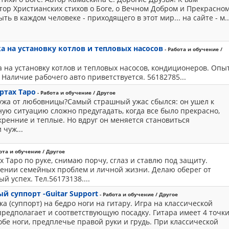
ор Христианских стихов о Боге, о Вечном Добром и Прекрасном
ть в каждом человеке - приходящего в этот мир... на сайте - м..
 на установку котлов и тепловых насосов
- Работа и обучение /
 на установку котлов и тепловых насосов, кондиционеров. Опы
 Наличие рабочего авто приветствуется. 56182785...
ртах Таро
- Работа и обучение / Другое
ужа от любовницы?Самый страшный ужас сбылся: он ушел к
ную ситуацию сложно предугадать, когда все было прекрасно,
ренние и теплые. Но вдруг он меняется становиться
 чуж...
ота и обучение / Другое
х Таро по руке, снимаю порчу, сглаз и ставлю под защиту.
ении семейных проблем и личной жизни. Делаю оберег от
й успех. Тел.56173138....
й суппорт -Guitar Support
- Работа и обучение / Другое
ка (суппорт) на бедро ноги на гитару. Игра на классической
предполагает и соответствующую посадку. Гитара имеет 4 точк
обе ноги, предплечье правой руки и грудь. При классической