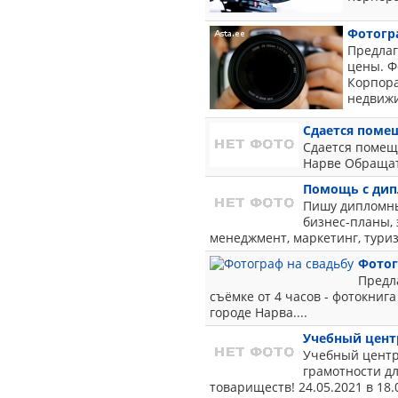
Фотогр
Предлаг
цены. Ф
Корпора
недвижи
Сдается поме
Сдается помеще
Нарве Обращат
Помощь с ди
Пишу дипломные
бизнес-планы, 
менеджмент, маркетинг, туриз
Фотог
Предл
съёмке от 4 часов - фотокнига
городе Нарва....
Учебный цент
Учебный центр
грамотности д
товариществ! 24.05.2021 в 18