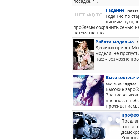
посадке, г...
Гадание
- Работа
Гадание по ст
линиям руки,п
проблемы,сохранить семью и
потомственно...
Работа моделью
- Р
Девочки привет Мы 
модели, не пропуст
нас: - возможно пр
Высокооплачив
обучение / Другое
Высокие заробо
Знание языков
дневное, в неб
проживанием, .
Профес
Предлаг
готовог
Демокра
Корпора