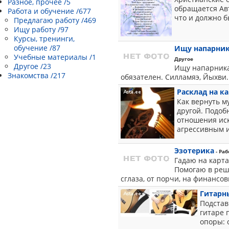
Разное, прочее /5
обращается Авт
Работа и обучение /677
что и должно бы
Предлагаю работу /469
Ищу работу /97
Курсы, тренинги,
обучение /87
Ищу напарника
Учебные материалы /1
Другое
Другое /23
Ищу напарника
Знакомства /217
обязателен. Силламяэ, Йыхви.
Расклад на ка
Как вернуть м
другой. Подоб
отношения иск
агрессивным и
Эзотерика
- Раб
Гадаю на карта
Помогаю в реш
сглаза, от порчи, на финансовы
Гитарны
Подстав
гитаре 
опоры: 