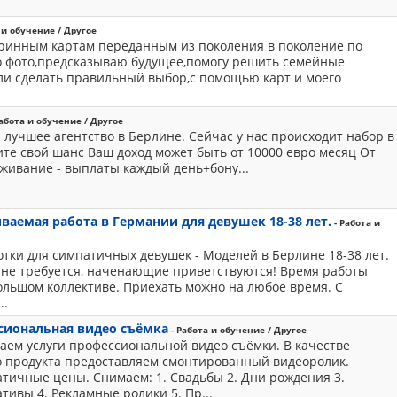
 и обучение / Другое
аринным картам переданным из поколения в поколение по
о фото,предсказываю будущее,помогу решить семейные
ли сделать правильный выбор,с помощью карт и моего
абота и обучение / Другое
лучшее агентство в Берлине. Сейчас у нас происходит набор в
ите свой шанс Ваш доход может быть от 10000 евро месяц От
оживание - выплаты каждый день+бону...
аемая работа в Германии для девушек 18-38 лет.
- Работа и
тки для симпатичных девушек - Моделей в Берлине 18-38 лет.
 не требуется, наченающие приветствуются! Время работы
ольшом коллективе. Приехать можно на любое время. С
..
сиональная видео съёмка
- Работа и обучение / Другое
аем услуги профессиональной видео съёмки. В качестве
о продукта предоставляем смонтированный видеоролик.
тичные цены. Снимаем: 1. Свадьбы 2. Дни рождения 3.
тивы 4. Рекламные ролики 5. Пр...