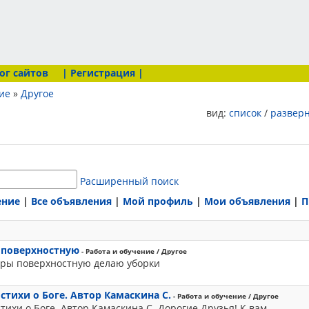
ог сайтов
| Регистрация |
ие
»
Другое
вид:
список
/
развер
Расширенный поиск
ение
|
Все объявления
|
Мой профиль
|
Мои объявления
|
П
 поверхностную
- Работа и обучение / Другое
ры поверхностную делаю уборки
стихи о Боге. Автор Камаскина С.
- Работа и обучение / Другое
тихи о Боге. Автор Камаскина С. Дорогие Друзья! К вам