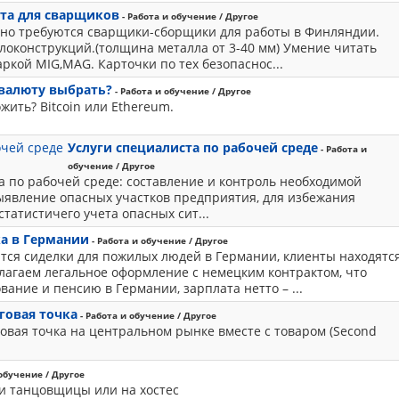
та для сварщиков
- Работа и обучение / Другое
но требуются сварщики-сборщики для работы в Финляндии.
локонструкций.(толщина металла от 3-40 мм) Умение читать
ркой MIG,MAG. Карточки по тех безопаснос...
валюту выбрать?
- Работа и обучение / Другое
жить? Bitcoin или Ethereum.
Услуги специалиста по рабочей среде
- Работа и
обучение / Другое
а по рабочей среде: составление и контроль необходимой
ыявление опасных участков предприятия, для избежания
статистичего учета опасных сит...
а в Германии
- Работа и обучение / Другое
тся сиделки для пожилых людей в Германии, клиенты находятс
длагаем легальное оформление с немецким контрактом, что
ание и пенсию в Германии, зарплата нетто – ...
говая точка
- Работа и обучение / Другое
овая точка на центральном рынке вместе с товаром (Second
 обучение / Другое
и танцовщицы или на хостес