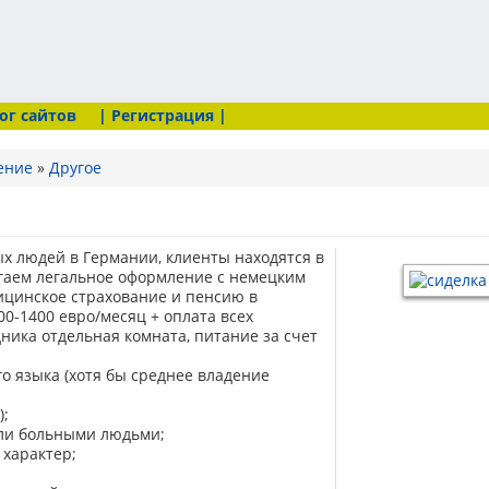
ог сайтов
| Регистрация |
ение
»
Другое
х людей в Германии, клиенты находятся в
агаем легальное оформление с немецким
ицинское страхование и пенсию в
00-1400 евро/месяц + оплата всех
ника отдельная комната, питание за счет
го языка (хотя бы среднее владение
);
или больными людьми;
 характер;