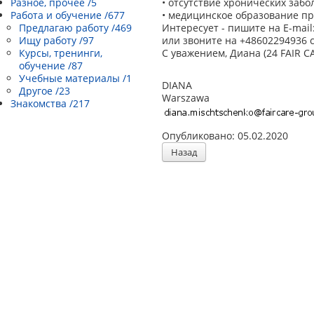
Разное, прочее /5
• отсутствие хронических забо
Работа и обучение /677
• медицинское образование при
Предлагаю работу /469
Интересует - пишите на E-mail
Ищу работу /97
или звоните на +48602294936 с 
Курсы, тренинги,
С уважением, Диана (24 FAIR C
обучение /87
Учебные материалы /1
DIANA
Другое /23
Warszawa
Знакомства /217
Опубликовано: 05.02.2020
Назад