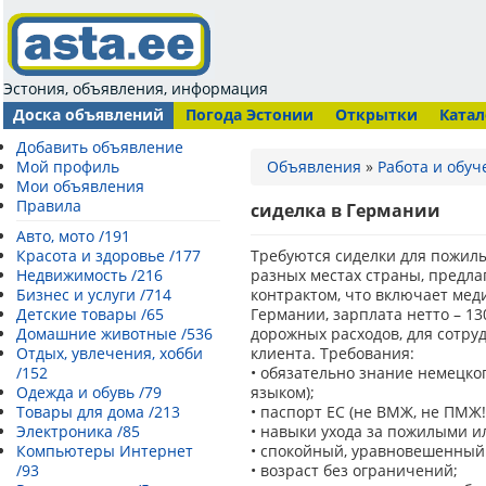
Эстония, объявления, информация
Доска объявлений
Погода Эстонии
Открытки
Катал
Добавить объявление
Мой профиль
Объявления
»
Работа и обуч
Мои объявления
Правила
сиделка в Германии
Авто, мото /191
Красота и здоровье /177
Требуются сиделки для пожилы
Недвижимость /216
разных местах страны, предл
Бизнес и услуги /714
контрактом, что включает мед
Детские товары /65
Германии, зарплата нетто – 13
Домашние животные /536
дорожных расходов, для сотруд
Отдых, увлечения, хобби
клиента. Требования:
/152
• обязательно знание немецко
Одежда и обувь /79
языком);
Товары для дома /213
• паспорт ЕС (не ВМЖ, не ПМЖ!
Электроника /85
• навыки ухода за пожилыми 
Компьютеры Интернет
• спокойный, уравновешенный
/93
• возраст без ограничений;