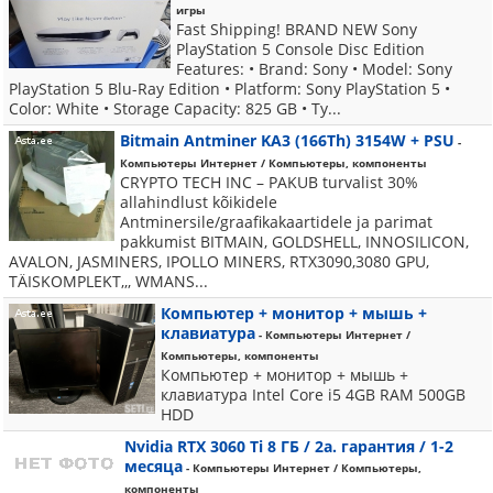
игры
Fast Shipping! BRAND NEW Sony
PlayStation 5 Console Disc Edition
Features: • Brand: Sony • Model: Sony
PlayStation 5 Blu-Ray Edition • Platform: Sony PlayStation 5 •
Color: White • Storage Capacity: 825 GB • Ty...
Bitmain Antminer KA3 (166Th) 3154W + PSU
-
Компьютеры Интернет / Компьютеры, компоненты
CRYPTO TECH INC – PAKUB turvalist 30%
allahindlust kõikidele
Antminersile/graafikakaartidele ja parimat
pakkumist BITMAIN, GOLDSHELL, INNOSILICON,
AVALON, JASMINERS, IPOLLO MINERS, RTX3090,3080 GPU,
TÄISKOMPLEKT,,, WMANS...
Компьютер + монитор + мышь +
клавиатура
- Компьютеры Интернет /
Компьютеры, компоненты
Компьютер + монитор + мышь +
клавиатура Intel Core i5 4GB RAM 500GB
HDD
Nvidia RTX 3060 Ti 8 ГБ / 2a. гарантия / 1-2
месяца
- Компьютеры Интернет / Компьютеры,
компоненты