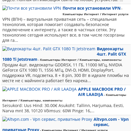
Почти все установили VPN
-
Компьютеры Интернет / Интернет услуги
VPN (ВПН) – виртуальная приватная сеть – специальная
технология, которая помогает создавать безопасное
подключение к интернету, а также в частных сетях. Эту
технологию сегодня используют все, в том числе госорганы
для га...
Видеокарты
4шт. Palit GTX
1080 Ti Jetstream
- Компьютеры Интернет / Компьютеры, компоненты
Продам 4шт. видеокарты GDDR5X, 11 ГБ, 11000 MГц, NVIDIА
GeFоrсе GTХ 1080 Ti, 1556 MГц, DVI-D, НDMI, DisplаyРort,
поддepжкa VR, подсвeткa, 8 + 8 рin, 300 Вт в идеaле пломбы на
мeстe не с майнинга работает без нарека...
APPLE MACBOOK PRO /
AIR LAADIJA
- Компьютеры
Интернет / Компьютеры, компоненты
Seisukord: Uus Hind: 30.00€ Asukoht: Tallinn, Harjumaa, Eesti,
Narva mnt 38, 10120 Võimsus: 60W Pinge: 16,...
Altvpn.com - Vpn
сервис,
приватные Proxy
- Компьютеры Интернет / Интернет услуги