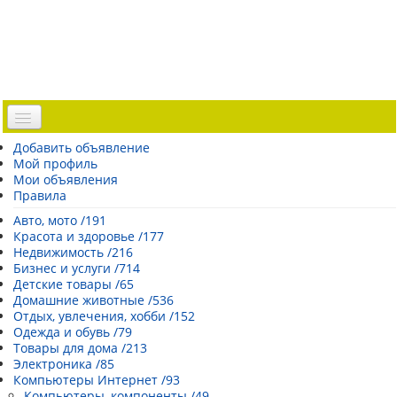
Доска объявлений
Добавить объявление
Мой профиль
Погода Эстонии
Мои объявления
Открытки
Правила
Каталог сайтов
Авто, мото /191
Красота и здоровье /177
| Регистрация |
Недвижимость /216
Бизнес и услуги /714
Детские товары /65
Домашние животные /536
Отдых, увлечения, хобби /152
Одежда и обувь /79
Товары для дома /213
Электроника /85
Компьютеры Интернет /93
Компьютеры, компоненты /49