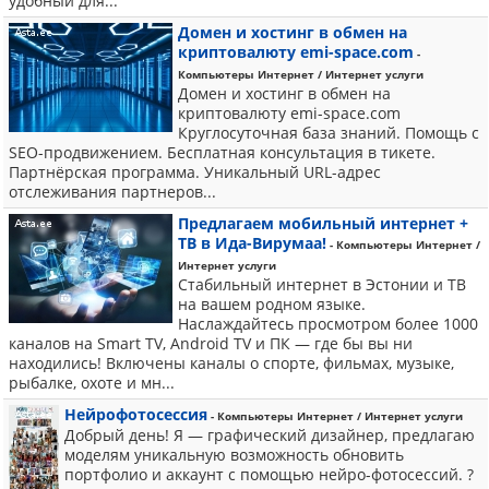
удобный для...
Домен и хостинг в обмен на
криптовалюту emi-space.com
-
Компьютеры Интернет / Интернет услуги
Домен и хостинг в обмен на
криптовалюту emi-space.com
Круглосуточная база знаний. Помощь с
SEO-продвижением. Бесплатная консультация в тикете.
Партнёрская программа. Уникальный URL-адрес
отслеживания партнеров...
Предлагаем мобильный интернет +
ТВ в Ида-Вирумаа!
- Компьютеры Интернет /
Интернет услуги
Стабильный интернет в Эстонии и ТВ
на вашем родном языке.
Наслаждайтесь просмотром более 1000
каналов на Smart TV, Android TV и ПК — где бы вы ни
находились! Включены каналы о спорте, фильмах, музыке,
рыбалке, охоте и мн...
Нейрофотосессия
- Компьютеры Интернет / Интернет услуги
Добрый день! Я — графический дизайнер, предлагаю
моделям уникальную возможность обновить
портфолио и аккаунт с помощью нейро-фотосессий. ?