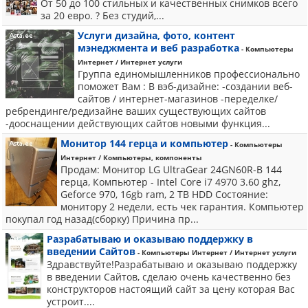
От 50 до 100 стильных и качественных снимков всего
за 20 евро. ? Без студий,...
Услуги дизайна, фото, контент
мэнеджмента и веб разработка
- Компьютеры
Интернет / Интернет услуги
Группа единомышленников профессионально
поможет Вам : В вэб-дизайне: -создании веб-
сайтов / интернет-магазинов -переделке/
ребрендинге/редизайне ваших существующих сайтов
-дооснащении действующих сайтов новыми функция...
Монитор 144 герца и компьютер
- Компьютеры
Интернет / Компьютеры, компоненты
Продам: Монитор LG UltraGear 24GN60R-B 144
герца, Компьютер - Intel Core i7 4970 3.60 ghz,
Geforce 970, 16gb ram, 2 TB HDD Состояние:
монитору 2 недели, есть чек гарантия. Компьютер
покупал год назад(сборку) Причина пр...
Разрабатываю и оказываю поддержку в
введении Сайтов
- Компьютеры Интернет / Интернет услуги
Здравствуйте!Разрабатываю и оказываю поддержку
в введении Сайтов, сделаю очень качественно без
конструкторов настоящий сайт за цену которая Вас
устроит....