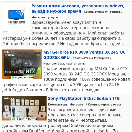
Ремонт компьютеров, установка windows,
выезд в нужное время
- Компьютеры Интернет /
Интернет услуги
Здравствуйте, меня зовут Dmitri Я
компьютерный мастер профессионал с
отличным оборудованием. Мой опыт работы
мастером уже более 20 лет На свою работу даю гарантии.
Работаю без посредников!!! Не кидаю и не бросаю людей...
MSI GeForce RTX 3090 Ventus 3X 24G OC
GDDR6X GPU
- Компьютеры Интернет /
Компьютеры, компоненты
Графический процессор MSI GeForce RTX
3090 Ventus 3X 24G OC GDDR6X Мощная,
100% подлинная, 100% совершенно новая
графическая карта msi geforce rtx 3090 games x trio 24 ГБ
gddr6x gpu Founders Edition, готовая к немедле...
Sony PlayStation 5 Disc Edition 1TB
-
Компьютеры Интернет / Компьютерные игры
Этот игровой комплект с дисками
поставляется с совершенно новым,
запечатанным, неоткрытым,
дополнительным контроллером DualSense, зарядным
устройством DualSense, белой гарнитурой steelseries 7p,