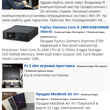
Здравствуйте, меня зовут Владимир Я
компьютерный мастер профессионал с
20 летним стажем. Начинал ремонт
компьютеров и установку операционных систем с Win XP. На
свою работу даю гарантии. Работаю без посредников!!! Не ...
Fujitsu Siemens Core i5 2400/6GB/500GB
/Win10
- Компьютеры Интернет / Компьютеры,
компоненты
Продам Fujitsu Siemens Esprimo E700
Надёжный и быстрый компьютер.
Processor: Intel Core i5-2400 CPU @ 3.10GHz 4 ядра Storage:
SSD 500GB Memory: RAM 6GB Video Output: DVI Card Reader:
Smart Cartreader USB...
Ps 3 slim игровая приставка
- Компьютеры Интернет
/ Компьютерные игры
Б/у в отличном состоянии
Продам MacBook Air m1
- Компьютеры
Интернет / Компьютеры, компоненты
Продам MacBook Air m1 Покупался в
марте 22 года Электронный чек