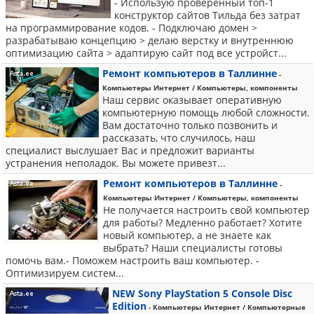
- Использую проверенный топ-1
конструктор сайтов Тильда без затрат
на программирование кодов. - Подключаю домен >
разрабатываю концепцию > делаю верстку и внутреннюю
оптимизацию сайта > адаптирую сайт под все устройст...
Ремонт компьютеров в Таллинне
-
Компьютеры Интернет / Компьютеры, компоненты
Наш сервис оказывает оперативную
компьютерную помощь любой сложности.
Вам достаточно только позвонить и
рассказать, что случилоcь, наш
специалист выслушает Вас и предложит варианты
устранения неполадок. Вы можете привезт...
Ремонт компьютеров в Таллинне
-
Компьютеры Интернет / Компьютеры, компоненты
Не получается настроить свой компьютер
для работы? ​Медленно работает? ​Хотите
новый компьютер, а не знаете как
выбрать?​ Наши специалисты готовы
помочь вам.​ ​ - Поможем настроить ваш компьютер. -
Оптимизируем систем...
NEW Sony PlayStation 5 Console Disc
Edition
- Компьютеры Интернет / Компьютерные