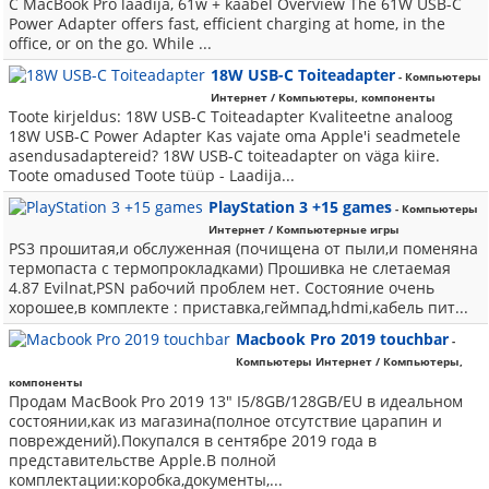
C MacBook Pro laadija, 61w + kaabel Overview The 61W USB-C
Power Adapter offers fast, efficient charging at home, in the
office, or on the go. While ...
18W USB-C Toiteadapter
- Компьютеры
Интернет / Компьютеры, компоненты
Toote kirjeldus: 18W USB-C Toiteadapter Kvaliteetne analoog
18W USB-C Power Adapter Kas vajate oma Apple'i seadmetele
asendusadaptereid? 18W USB-C toiteadapter on väga kiire.
Toote omadused Toote tüüp - Laadija...
PlayStation 3 +15 games
- Компьютеры
Интернет / Компьютерные игры
PS3 прошитая,и обслуженная (почищена от пыли,и поменяна
термопаста с термопрокладками) Прошивка не слетаемая
4.87 Evilnat,PSN рабочий проблем нет. Состояние очень
хорошее,в комплекте : приставка,геймпад,hdmi,кабель пит...
Macbook Pro 2019 touchbar
-
Компьютеры Интернет / Компьютеры,
компоненты
Продам MacBook Pro 2019 13" I5/8GB/128GB/EU в идеальном
состоянии,как из магазина(полное отсутствие царапин и
повреждений).Покупался в сентябре 2019 года в
представительстве Apple.В полной
комплектации:коробка,документы,...