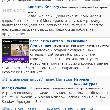
Клиенты бизнесу
- Компьютеры Интернет / Интернет
услуги
У вас бизнес и нужны клиенты? Мы их вам
дадим без предоплаты! Мы создаем и запускаем рекламу
ваших товаров/услуг полностью за свой счет, а вы платите
нам только процент с продаж. Наша схема работы не
предполагает р...
Разаботка Сайтов | Veebisaitide
Arendamine
- Компьютеры Интернет / Интернет услуги
Разработка и создание современных
стильных сайтов для бизнеса:визитки,
Landing page, интернет магазины, услуги,
новостные порталы, промо и корпоративные
сайты разнообразной тематики и направленности.
Возможность-админист...
Игровая
клавиатура /
mängu klaviatuur
- Компьютеры Интернет / Компьютеры, компоненты
Игровая клавиатура Eweadn GT5 Metal Rainbow Backlit Mängu
klaviatuur Eweadn GT5 Metal Rainbow Backlit Hind / цена: 12€
Saadaval/доступно: 3 tk