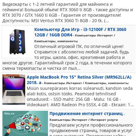
Видеокарты с 1-2 летней гарантией для майнинга и
гейминга! Большой обьём! RTX 3060 ti 8GB - также доступны и
RTX 3070 / GTX 1660 ti 6GB - Гарантия от производителя!
Доступность: MSI Ventus RTX 3060 Ti 8GB - 20 tk. (...
Компьютер Для Игр - i3-12100F / RTX 3060
12GB / 16GB DDR4
- Компьютеры Интернет /
Компьютеры, компоненты
Отличный игровой ПК, по отличной цене!
Справится с абсолютно любой задачей, будь
то игры, школа, офис, креативная работа и
многое другое. Гарантийный срок 2 года, в течении которого
смена термопасты и чистка от пыл...
Apple MacBook Pro 15" Retina Silver (MR962LL/A)
2018. a
- Компьютеры Интернет / Компьютеры, компоненты
Müün suurepärases korras sülearvuti, kandsin seda
alati kotis, ostsin tööks. Peamised tehnilised
omadused: - SSD maht: 256 GB - Mälu: 16 GB -
Videokaart: AMD Radeon Pro 555X, 4 GB - Ekraan: 1...
Продвижение интернет страниц
-
Компьютеры Интернет / Интернет услуги
Предлагаем услуги профессионального
продвижения страниц, товаров и услуг
в сети интернет. Продвигаем сайты,