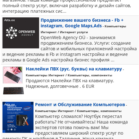
полный спектр услуг, включая разработку и дизайн сайтов,
интеграцию платежных сис...
Продвижение вашего бизнеса - Fb +
instagram, Google Maps,Ads
- Компьютеры
Интернет / Интернет услуги
OpenWeb Agency OÜ - занимаемся
продвижением бизнеса. Услуги: создание
сайтов и мобильных приложений настройка
и ведение рекламы в Fb и instagram настройка и ведение
рекламы в Google Ads настройка бизнес профиля ...
Наклейки ПВХ (рус. буквы) на клавиатуру
-
Компьютеры Интернет / Компьютеры, компоненты
Продаются Наклейки ПВХ на клавиатуру.
Надежные, долговечные . 6 EUR
Ремонт и Обслуживание Компьютеров
-
Компьютеры Интернет / Компьютеры, компоненты
Компьютер сломался? Ноутбук перестал
работать? Не отчаивайтесь! Наша команда
экспертов готова помочь вам! Мы
предоставляем широкий спектр услуг по
ремонту ПК и ноутбуков в Таллинне. Наша команда