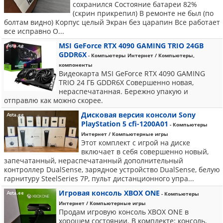
сохранился Состояние батареи 82%
(скрин прикрепил) В ремонте не был (по
болтам видно) Корпус целый Экран без царапин Все работает
все исправно О...
MSI GeForce RTX 4090 GAMING TRIO 24GB
GDDR6X
- Компьютеры Интернет / Компьютеры,
компоненты
Видеокарта MSI GeForce RTX 4090 GAMING
TRIO 24 ГБ GDDR6X Совершенно новая,
нераспечатанная. Бережно упакую и
отправлю как можно скорее.
Дисковая версия консоли Sony
PlayStation 5 cfi-1200A01
- Компьютеры
Интернет / Компьютерные игры
Этот комплект с игрой на диске
включает в себя совершенно новый,
запечатанный, нераспечатанный дополнительный
контроллер DualSense, зарядное устройство DualSense, белую
гарнитуру SteelSeries 7P, пульт дистанционного упра...
Игровая консоль XBOX ONE
- Компьютеры
Интернет / Компьютерные игры
Продам игровую консоль XBOX ONE в
хорошем состоянии. В комплекте: консоль,