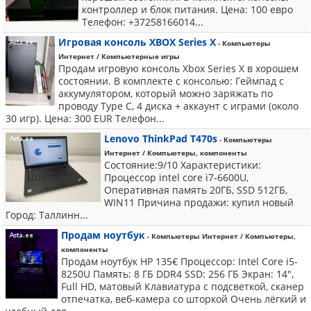
контроллер и блок питания. Цена: 100 евро
Телефон: +37258166014...
Игровая консоль XBOX Series X
- Компьютеры
Интернет / Компьютерные игры
Продам игровую консоль Xbox Series X в хорошем
состоянии. В комплекте с консолью: Геймпад с
аккумулятором, который можно заряжать по
проводу Type C, 4 диска + аккаунт с играми (около
30 игр). Цена: 300 EUR Телефон...
Lenovo ThinkPad T470s
- Компьютеры
Интернет / Компьютеры, компоненты
Состояние:9/10 Характеристики:
Процессор intel core i7-6600U,
Оперативная память 20ГБ, SSD 512ГБ,
WIN11 Причина продажи: купил новый
Город: Таллинн...
Продам ноутбук
- Компьютеры Интернет / Компьютеры,
компоненты
Продам ноутбук HP 135€ Процессор: Intel Core i5-
8250U Память: 8 ГБ DDR4 SSD: 256 ГБ Экран: 14",
Full HD, матовый Клавиатура с подсветкой, сканер
отпечатка, веб-камера со шторкой Очень лёгкий и