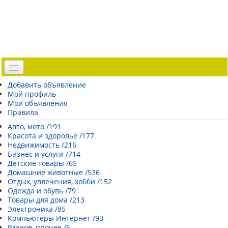
Доска объявлений
Добавить объявление
Мой профиль
Погода Эстонии
Мои объявления
Открытки
Правила
Каталог сайтов
Авто, мото /191
Красота и здоровье /177
| Регистрация |
Недвижимость /216
Бизнес и услуги /714
Детские товары /65
Домашние животные /536
Отдых, увлечения, хобби /152
Одежда и обувь /79
Товары для дома /213
Электроника /85
Компьютеры Интернет /93
Разное, прочее /5