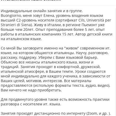
Индивидуальные онлайн занятия и в группе.
Buongiorno, меня зовут Елена, уровень владения языком
высший C2-уровень носителя (сертификат Cils, Università per
Stranieri di Siena). Живу в Италии, в регионе Пьемонт уже
больше чем 20лет. Опыт преподавания более 5 лет, опыт
работы в итальянских компаниях 15 лет. Автор детской книги
на итальянском языке.
Со мной Вы заговорите именно на "живом" современном ит.
языке, на котором общаются итальянцы. Научу, разговорю,
расскажу, поддержу. Уберём с Вами языковой барьер.
Объясню все нюансы итальянского языка, жизни и
традиций. Занятия проходят в комфортной, дружеской,
итальянской атмосфере, в Вашем темпе. Уроки создаются
мной индивидуально для каждого ученика, в зависимости от
Ваших целей, мотивов, интересов. Все материалы
предоставляются (использую форматы текста, аудио, видео),
Вам ничего не надо приобретать.
Для продвинутого уровня также есть возможность практики
разговора с носителем ит. языка.
Занятия проходят дистанционно по интернету (Zoom, и др. ).