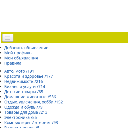
Доска объявлений
Добавить объявление
Мой профиль
Погода Эстонии
Мои объявления
Открытки
Правила
Каталог сайтов
Авто, мото /191
Красота и здоровье /177
| Регистрация |
Недвижимость /216
Бизнес и услуги /714
Детские товары /65
Домашние животные /536
Отдых, увлечения, хобби /152
Одежда и обувь /79
Товары для дома /213
Электроника /85
Компьютеры Интернет /93
Разное, прочее /5