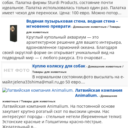
собак. Палатка фирмы Sturdi Products, состояние почти
идеальное. Палатка использовалась только один раз. Палатка
имеет чехол для переноски. Цена: 100 евро. Можно потор...
Водяная пузырьковая стена, водная стена –
мгновенно преврати
- Домашние животные / Товары
для животных
Круглый купольный аквариум — это
архитектурное решение для вашего интерьера,
вдохновлённое гармонией океана. Благодаря
своей округлой форме он открывает уникальный вид на
подводный мир — с любого ракурса. Его очароват...
Куплю коляску для собак
- Домашние животные /
Товары для животных
В нормальном состоянии,фото высылать на е-
майл:jelena33shima@mail.ru,до 50 евро....
Латвийская компания
Animalium.
- Домашние
животные / Товары для животных
Латвийская компания Animalium. На постоянной основе
закупает крупно рогатый скот по высоким ценам. Нас
интересуют породы - стельные нетели (беременные телки):
Эстонские красные и Голшитины красно-пёстрые.
Желательный в...