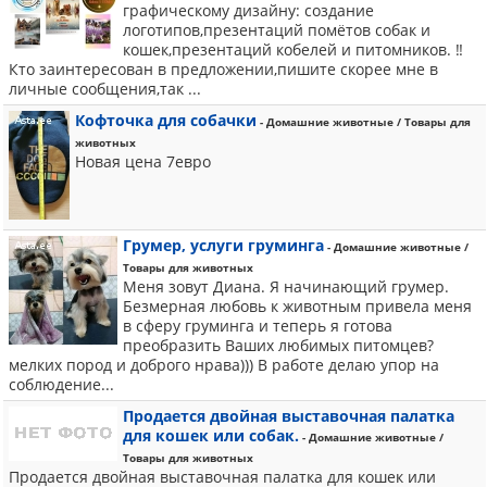
графическому дизайну: создание
логотипов,презентаций помётов собак и
кошек,презентаций кобелей и питомников. ‼️
Кто заинтересован в предложении,пишите скорее мне в
личные сообщения,так ...
Кофточка для собачки
- Домашние животные / Товары для
животных
Новая цена 7евро
Грумер, услуги груминга
- Домашние животные /
Товары для животных
Меня зовут Диана. Я начинающий грумер.
Безмерная любовь к животным привела меня
в сферу груминга и теперь я готова
преобразить Ваших любимых питомцев?
мелких пород и доброго нрава))) В работе делаю упор на
соблюдение...
Продается двойная выставочная палатка
для кошек или собак.
- Домашние животные /
Товары для животных
Продается двойная выставочная палатка для кошек или