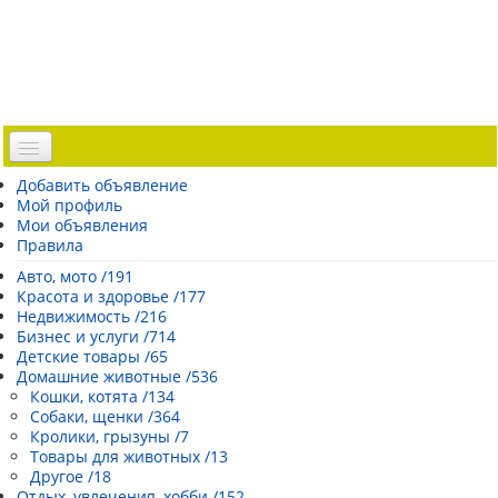
Доска объявлений
Добавить объявление
Мой профиль
Погода Эстонии
Мои объявления
Открытки
Правила
Каталог сайтов
Авто, мото /191
Красота и здоровье /177
| Регистрация |
Недвижимость /216
Бизнес и услуги /714
Детские товары /65
Домашние животные /536
Кошки, котята /134
Собаки, щенки /364
Кролики, грызуны /7
Товары для животных /13
Другое /18
Отдых, увлечения, хобби /152