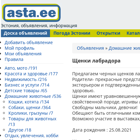
Эстония, объявления, информация
Доска объявлений
Погода Эстонии
Открытки
Катал
Добавить объявление
Мой профиль
Объявления
»
Домашние жи
Мои объявления
Правила
Щенки лабрадора
Авто, мото /191
Красота и здоровье /177
Предлагаем черных щенков ла
Недвижимость /216
Родители- прекрасные предст
Бизнес и услуги /714
экстерьером и подтвержденны
Детские товары /65
здоровью.
Домашние животные /536
Щенки имеют уравновешенную
Кошки, котята /134
свойственной породе, игривы 
Собаки, щенки /364
Свободны мальчики, девочки!
Кролики, грызуны /7
Обещают быть отличными ком
Товары для животных
Возможно участие в выставках,
/13
Другое /18
Дата рождения : 25.08.2021
Отдых, увлечения, хобби