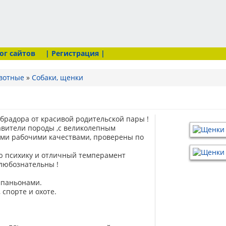
ог сайтов
| Регистрация |
вотные
»
Собаки, щенки
брадора от красивой родительской пары !
авители породы ,с великолепным
ми рабочими качествами, проверены по
 психику и отличный темперамент
любознательны !
паньонами.
 спорте и охоте.