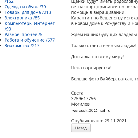
/152
Щенки будут иметь родословну
Одежда и обувь /79
ветпаспорт,прививки по возра
Товары для дома /213
помощь в выращивании.
Электроника /85
Карантин по бешенству истекае
Компьютеры Интернет
в новом доме к Рождеству и Но
/93
Разное, прочее /5
Ждем наших будущих владельц
Работа и обучение /677
Знакомства /217
Только ответственным людям!
Доставка по всему миру!
Цена варьируется!
Больше фото Вайбер, ватсап, т
Света
3759617756
Могилев
Опубликовано: 29.11.2021
Назад