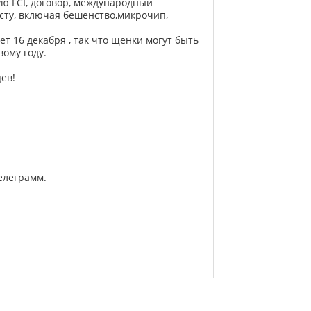
ю FCI, договор, международный
сту, включая бешенство,микрочип,
т 16 декабря , так что щенки могут быть
вому году.
ев!
елеграмм.