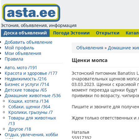
Эстония, объявления, информация
Доска объявлений
Погода Эстонии
Открытки
Катал
Добавить объявление
Мой профиль
Объявления
»
Домашние жи
Мои объявления
Правила
Щенки мопса
Авто, мото /191
Красота и здоровье /177
Эстонский питомник Banatiss 
Недвижимость /216
очаровательных щенков мопса,
Бизнес и услуги /714
03.03.2023. Щенки с красивой 
Детские товары /65
момент переезда щенки будут и
Домашние животные /536
прививки по возрасту, чипиро
Кошки, котята /134
Собаки, щенки /364
Пишите и звоните для получе
Кролики, грызуны /7
Товары для животных
Ждем только ответственных и 
/13
Другое /18
Наталья
Отдых, увлечения, хобби
55917392