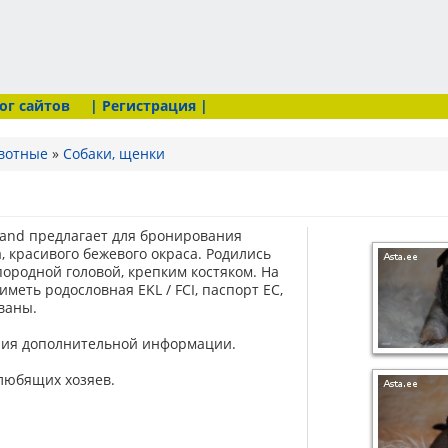
ог сайтов
| Регистрация |
вотные
»
Собаки, щенки
Land предлагает для бронирования
 красивого бежевого окраса. Родились
породной головой, крепким костяком. На
меть родословная EKL / FCI, паспорт ЕС,
ваны.
ния дополнительной информации.
любящих хозяев.