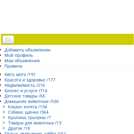
Доска объявлений
Добавить объявление
Мой профиль
Погода Эстонии
Мои объявления
Открытки
Правила
Каталог сайтов
Авто, мото /191
Красота и здоровье /177
| Регистрация |
Недвижимость /216
Бизнес и услуги /714
Детские товары /65
Домашние животные /536
Кошки, котята /134
Собаки, щенки /364
Кролики, грызуны /7
Товары для животных /13
Другое /18
Отдых, увлечения, хобби /152