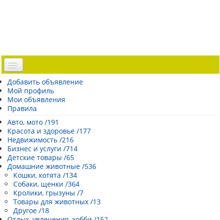
Доска объявлений
Добавить объявление
Мой профиль
Погода Эстонии
Мои объявления
Открытки
Правила
Каталог сайтов
Авто, мото /191
Красота и здоровье /177
| Регистрация |
Недвижимость /216
Бизнес и услуги /714
Детские товары /65
Домашние животные /536
Кошки, котята /134
Собаки, щенки /364
Кролики, грызуны /7
Товары для животных /13
Другое /18
Отдых, увлечения, хобби /152