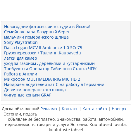
Новогодние фотосессии в студии в Йыхви!
Семейная пара Лазурный берег
мальчики померанского щпица
Sony Playstration
Dacia Logan MCV II Ambiance 1.0 SCe75
Грузоперевозки / Таллинн.Kaubavedu
латки для камер
уход за газоном , деревьями и кустарниками
Требуеются Оператор Гибочного Станка ЧПУ
Работа в Англии
Микрофон MULTIMEDIA IRIG MIC HD 2
Набираем водителей кат С на работу в Германии
Девочки померанского шпица
Фигурные коньки GRAF
Доска объявлений
Реклама
|
Контакт
|
Карта сайта
|
Наверх
Эстонии, подать
объявление бесплатно. Знакомства, работа, автомобили,
недвижимость, товары и услуги Эстония. Kuulutused tasuta,
kuulutuste tahvel