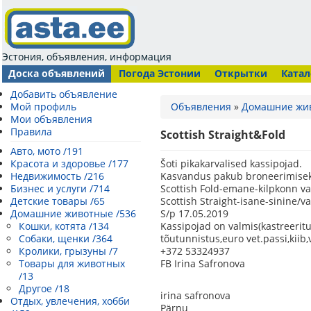
Эстония, объявления, информация
Доска объявлений
Погода Эстонии
Открытки
Катал
Добавить объявление
Мой профиль
Объявления
»
Домашние жи
Мои объявления
Правила
Scottish Straight&Fold
Авто, мото /191
Красота и здоровье /177
Šoti pikakarvalised kassipojad.
Недвижимость /216
Kasvandus pakub broneerimisek
Бизнес и услуги /714
Scottish Fold-emane-kilpkonn va
Детские товары /65
Scottish Straight-isane-sinine/va
Домашние животные /536
S/p 17.05.2019
Кошки, котята /134
Kassipojad on valmis(kastreer
Собаки, щенки /364
tõutunnistus,euro vet.passi,kiib
Кролики, грызуны /7
+372 53324937
Товары для животных
FB Irina Safronova
/13
Другое /18
irina safronova
Отдых, увлечения, хобби
Pärnu