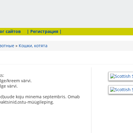
ог сайтов
| Регистрация |
вотные
»
Кошки, котята
s:
lge/kreem värvi.
lge värvi.
itud)uude koju minema septembris. Omab
,vaktsinid,ostu-müügileping.