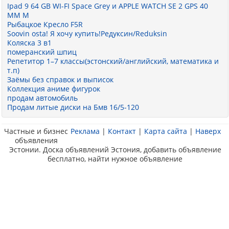
Ipad 9 64 GB WI-FI Space Grey и АPPLE WATCH SE 2 GPS 40
MM M
Рыбацкое Кресло F5R
Soovin osta! Я хочу купить!Редуксин/Reduksin
Коляска 3 в1
померанский шпиц
Репетитор 1–7 классы(эстонский/английский, математика и
т.п)
Заёмы без справок и выписок
Коллекция аниме фигурок
продам автомобиль
Продам литые диски на Бмв 16/5-120
Частные и бизнес
Реклама
|
Контакт
|
Карта сайта
|
Наверх
объявления
Эстонии. Доска объявлений Эстония, добавить объявление
бесплатно, найти нужное объявление