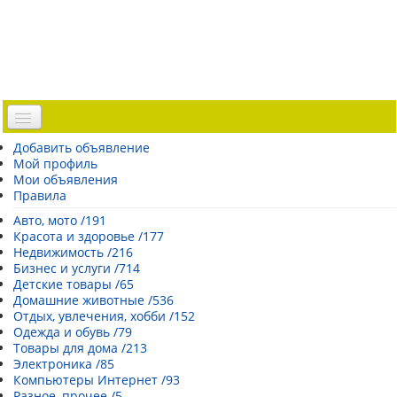
Доска объявлений
Добавить объявление
Мой профиль
Погода Эстонии
Мои объявления
Открытки
Правила
Каталог сайтов
Авто, мото /191
Красота и здоровье /177
| Регистрация |
Недвижимость /216
Бизнес и услуги /714
Детские товары /65
Домашние животные /536
Отдых, увлечения, хобби /152
Одежда и обувь /79
Товары для дома /213
Электроника /85
Компьютеры Интернет /93
Разное, прочее /5