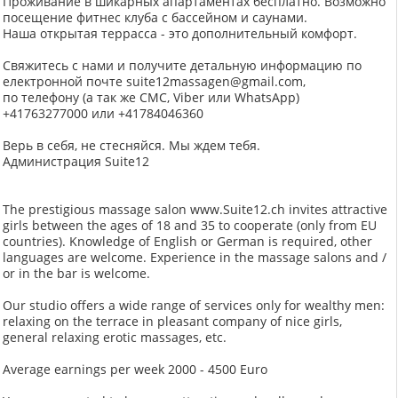
Проживание в шикарных апартаментах бесплатно. Возможно
посещение фитнес клуба с бассейном и саунами.
Наша открытая террасса - это дополнительный комфорт.
Свяжитесь с нами и получите детальную информацию по
електронной почте suite12massagen@gmail.com,
по телефону (а так же СМС, Viber или WhatsApp)
+41763277000 или +41784046360
Верь в себя, не стесняйся. Мы ждем тебя.
Администрация Suite12
The prestigious massage salon www.Suite12.ch invites attractive
girls between the ages of 18 and 35 to cooperate (only from EU
countries). Knowledge of English or German is required, other
languages ​​are welcome. Experience in the massage salons and /
or in the bar is welcome.
Our studio offers a wide range of services only for wealthy men:
relaxing on the terrace in pleasant company of nice girls,
general relaxing erotic massages, etc.
Average earnings per week 2000 - 4500 Euro