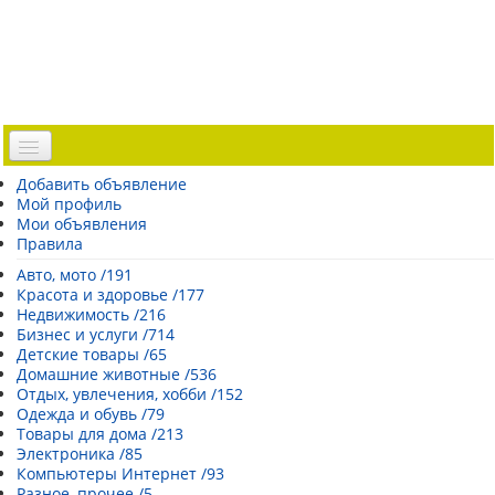
Доска объявлений
Добавить объявление
Мой профиль
Погода Эстонии
Мои объявления
Открытки
Правила
Каталог сайтов
Авто, мото /191
Красота и здоровье /177
| Регистрация |
Недвижимость /216
Бизнес и услуги /714
Детские товары /65
Домашние животные /536
Отдых, увлечения, хобби /152
Одежда и обувь /79
Товары для дома /213
Электроника /85
Компьютеры Интернет /93
Разное, прочее /5