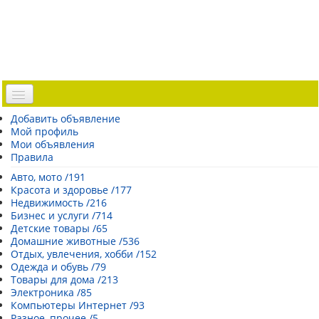
Доска объявлений
Добавить объявление
Мой профиль
Погода Эстонии
Мои объявления
Открытки
Правила
Каталог сайтов
Авто, мото /191
Красота и здоровье /177
| Регистрация |
Недвижимость /216
Бизнес и услуги /714
Детские товары /65
Домашние животные /536
Отдых, увлечения, хобби /152
Одежда и обувь /79
Товары для дома /213
Электроника /85
Компьютеры Интернет /93
Разное, прочее /5