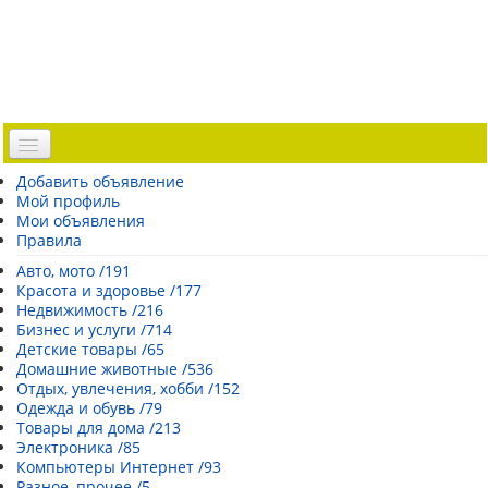
Доска объявлений
Добавить объявление
Мой профиль
Погода Эстонии
Мои объявления
Открытки
Правила
Каталог сайтов
Авто, мото /191
Красота и здоровье /177
| Регистрация |
Недвижимость /216
Бизнес и услуги /714
Детские товары /65
Домашние животные /536
Отдых, увлечения, хобби /152
Одежда и обувь /79
Товары для дома /213
Электроника /85
Компьютеры Интернет /93
Разное, прочее /5