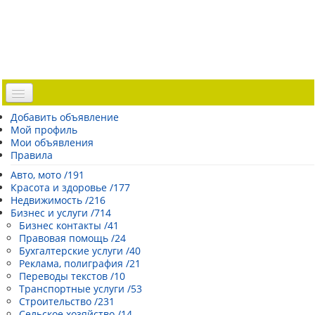
Доска объявлений
Добавить объявление
Мой профиль
Погода Эстонии
Мои объявления
Открытки
Правила
Каталог сайтов
Авто, мото /191
Красота и здоровье /177
| Регистрация |
Недвижимость /216
Бизнес и услуги /714
Бизнес контакты /41
Правовая помощь /24
Бухгалтерские услуги /40
Реклама, полиграфия /21
Переводы текстов /10
Транспортные услуги /53
Строительство /231
Сельское хозяйство /14