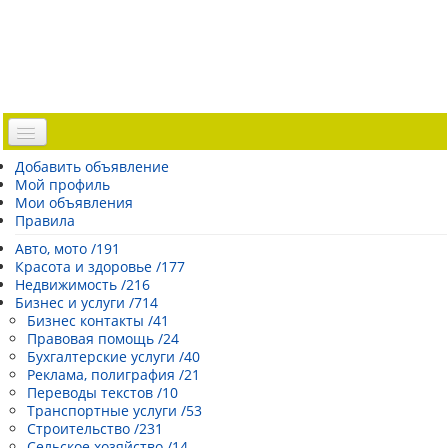
Доска объявлений
Добавить объявление
Мой профиль
Погода Эстонии
Мои объявления
Открытки
Правила
Каталог сайтов
Авто, мото /191
Красота и здоровье /177
| Регистрация |
Недвижимость /216
Бизнес и услуги /714
Бизнес контакты /41
Правовая помощь /24
Бухгалтерские услуги /40
Реклама, полиграфия /21
Переводы текстов /10
Транспортные услуги /53
Строительство /231
Сельское хозяйство /14