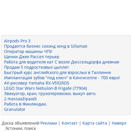
Airpods Pro 3
Продается бизнес секонд хенд в Sillamae
Оператор машины ЧПУ
Щенки Джек Рассел терьер
Работа для водителя кат С возле Дюссельдорфа дневная
Продам 5 подростковых цыплят
Быстрый курс английского для взрослых в Таллинне
Имплантация зубов "под ключ" в Кингисеппе - 700 евро!
AV-ресивер Yamaha RX-V592RDS
LEGO Star Wars Nebulon-B Frigate (77904)
Эвакуатор, кран, грузоперевозки, выкуп авто.
2 massaažipaadi
Работа в Финляндии.
Granulator
Доска объявлений
Реклама
|
Контакт
|
Карта сайта
|
Наверх
Эстонии, поиск