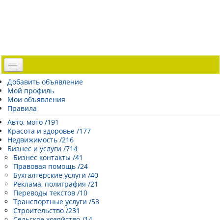
Доска объявлений
Добавить объявление
Мой профиль
Погода Эстонии
Мои объявления
Открытки
Правила
Каталог сайтов
Авто, мото /191
Красота и здоровье /177
| Регистрация |
Недвижимость /216
Бизнес и услуги /714
Бизнес контакты /41
Правовая помощь /24
Бухгалтерские услуги /40
Реклама, полиграфия /21
Переводы текстов /10
Транспортные услуги /53
Строительство /231
Сельское хозяйство /14