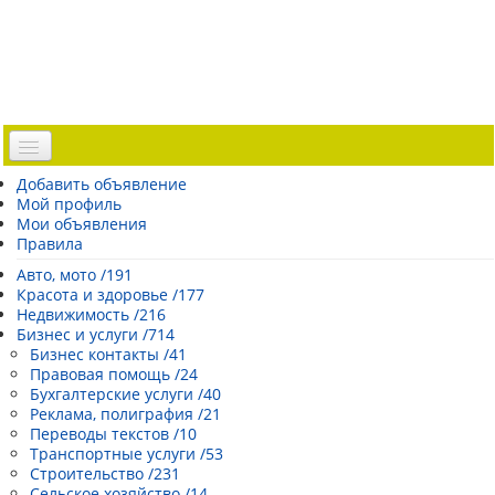
Доска объявлений
Добавить объявление
Мой профиль
Погода Эстонии
Мои объявления
Открытки
Правила
Каталог сайтов
Авто, мото /191
Красота и здоровье /177
| Регистрация |
Недвижимость /216
Бизнес и услуги /714
Бизнес контакты /41
Правовая помощь /24
Бухгалтерские услуги /40
Реклама, полиграфия /21
Переводы текстов /10
Транспортные услуги /53
Строительство /231
Сельское хозяйство /14