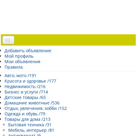
Доска объявлений
Добавить объявление
Мой профиль
Погода Эстонии
Мои объявления
Открытки
Правила
Каталог сайтов
Авто, мото /191
Красота и здоровье /177
| Регистрация |
Недвижимость /216
Бизнес и услуги /714
Детские товары /65
Домашние животные /536
Отдых, увлечения, хобби /152
Одежда и обувь /79
Товары для дома /213
Бытовая техника /31
Мебель, интерьер /81
Антиквариат /9