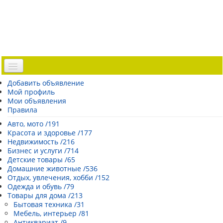
Доска объявлений
Добавить объявление
Мой профиль
Погода Эстонии
Мои объявления
Открытки
Правила
Каталог сайтов
Авто, мото /191
Красота и здоровье /177
| Регистрация |
Недвижимость /216
Бизнес и услуги /714
Детские товары /65
Домашние животные /536
Отдых, увлечения, хобби /152
Одежда и обувь /79
Товары для дома /213
Бытовая техника /31
Мебель, интерьер /81
Антиквариат /9