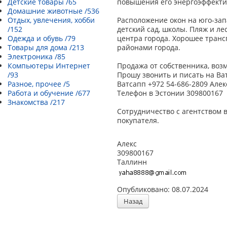
Детские товары /65
повышения его энергоэффекти
Домашние животные /536
Отдых, увлечения, хобби
Расположение окон на юго-зап
/152
детский сад, школы. Пляж и ле
Одежда и обувь /79
центра города. Хорошее тран
Товары для дома /213
районами города.
Электроника /85
Компьютеры Интернет
Продажа от собственника, воз
/93
Прошу звонить и писать на Ва
Разное, прочее /5
Ватсапп +972 54-686-2809 Алек
Работа и обучение /677
Телефон в Эстонии 309800167
Знакомства /217
Сотрудничество с агентством 
покупателя.
Алекс
309800167
Таллинн
Опубликовано: 08.07.2024
Назад