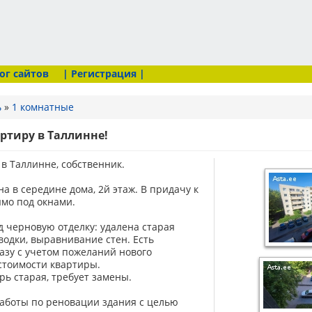
ог сайтов
| Регистрация |
ь
»
1 комнатные
ртиру в Таллинне!
в Таллинне, собственник.
на в середине дома, 2й этаж. В придачу к
ямо под окнами.
д черновую отделку: удалена старая
водки, выравнивание стен. Есть
азу с учетом пожеланий нового
 стоимости квартиры.
рь старая, требует замены.
работы по реновации здания с целью