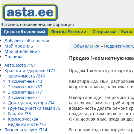
Эстония, объявления, информация
Доска объявлений
Погода Эстонии
Открытки
Катал
Добавить объявление
Мой профиль
Объявления
»
Недвижимост
Мои объявления
Правила
Продаю 1-комнатную ква
Авто, мото /191
Красота и здоровье /177
Продам 1-комнатную квартиру 
Недвижимость /216
1 комнатные /43
Квартира 22,5 кв.м. расположе
2 комнатные /67
квартире подвал, парковка пр
3 комнатные /17
4 комнатные /2
В квартире идёт капремонт по
Дома, дачи, хутора /34
сантехника, замена труб и про
Грунты, участки земли /5
возможность делать ремонт ср
Гаражи /33
владельца, в том числе в счет
Коммерческая
Окна деревянные, входная две
недвижимость /15
Бизнес и услуги /714
В течении года планируются 