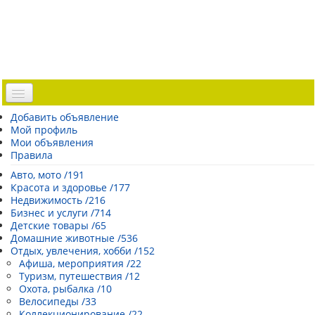
Доска объявлений
Добавить объявление
Мой профиль
Погода Эстонии
Мои объявления
Открытки
Правила
Каталог сайтов
Авто, мото /191
Красота и здоровье /177
| Регистрация |
Недвижимость /216
Бизнес и услуги /714
Детские товары /65
Домашние животные /536
Отдых, увлечения, хобби /152
Афиша, мероприятия /22
Туризм, путешествия /12
Охота, рыбалка /10
Велосипеды /33
Коллекционирование /22