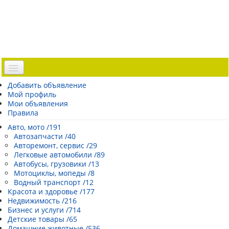
Доска объявлений
Добавить объявление
Мой профиль
Погода Эстонии
Мои объявления
Открытки
Правила
Каталог сайтов
Авто, мото /191
Автозапчасти /40
| Регистрация |
Авторемонт, сервис /29
Легковые автомобили /89
Автобусы, грузовики /13
Мотоциклы, мопеды /8
Водный транспорт /12
Красота и здоровье /177
Недвижимость /216
Бизнес и услуги /714
Детские товары /65
Домашние животные /536