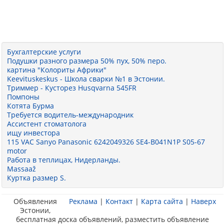
Бухгалтерские услуги
Подушки разного размера 50% пух, 50% перо.
картина "Колориты Африки"
Keevituskeskus - Школа сварки №1 в Эстонии.
Триммер - Кусторез Husqvarna 545FR
Помпоны
Котята Бурма
Требуется водитель-международник
Ассистент стоматолога
ищу инвестора
115 VAC Sanyo Panasonic 6242049326 SE4-B041N1P S05-67
motor
Работа в теплицах, Нидерланды.
Massaaž
Куртка размер S.
Объявления
Реклама
|
Контакт
|
Карта сайта
|
Наверх
Эстонии,
бесплатная доска объявлений, разместить объявление