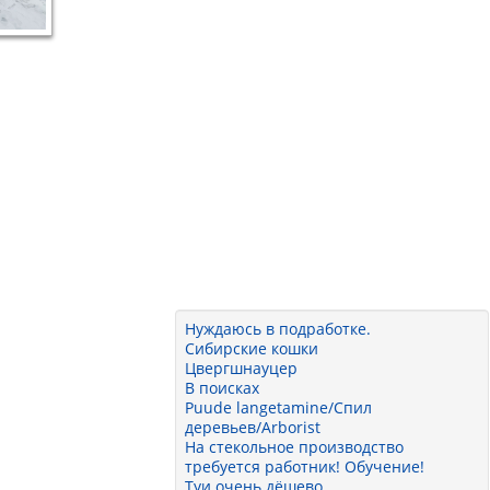
Нуждаюсь в подработке.
Сибирские кошки
Цвергшнауцер
В поисках
Puude langetamine/Спил
деревьев/Arborist
На стекольное производство
требуется работник! Обучение!
Туи очень дёшево