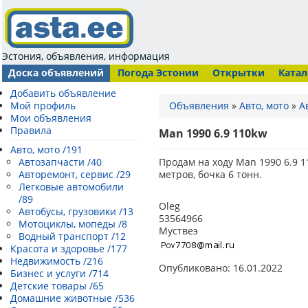
Эстония, объявления, информация
Доска объявлений
Погода Эстонии
Открытки
Катал
Добавить объявление
Мой профиль
Объявления
»
Авто, мото
»
А
Мои объявления
Правила
Man 1990 6.9 110kw
Авто, мото /191
Автозапчасти /40
Продам на ходу Man 1990 6.9 1
Авторемонт, сервис /29
метров, бочка 6 тонн.
Легковые автомобили
/89
Oleg
Автобусы, грузовики /13
53564966
Мотоциклы, мопеды /8
Муствеэ
Водный транспорт /12
Красота и здоровье /177
Недвижимость /216
Опубликовано: 16.01.2022
Бизнес и услуги /714
Детские товары /65
Домашние животные /536