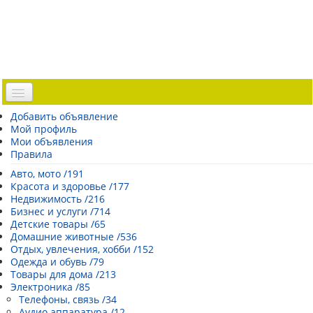
Доска объявлений
Добавить объявление
Мой профиль
Погода Эстонии
Мои объявления
Открытки
Правила
Каталог сайтов
Авто, мото /191
Красота и здоровье /177
| Регистрация |
Недвижимость /216
Бизнес и услуги /714
Детские товары /65
Домашние животные /536
Отдых, увлечения, хобби /152
Одежда и обувь /79
Товары для дома /213
Электроника /85
Телефоны, связь /34
Аудио аппаратура /12